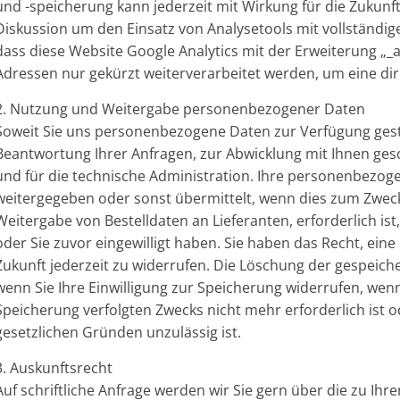
und -speicherung kann jederzeit mit Wirkung für die Zukunf
Diskussion um den Einsatz von Analysetools mit vollständi
dass diese Website Google Analytics mit der Erweiterung „_
Adressen nur gekürzt weiterverarbeitet werden, um eine di
2. Nutzung und Weitergabe personenbezogener Daten
Soweit Sie uns personenbezogene Daten zur Verfügung geste
Beantwortung Ihrer Anfragen, zur Abwicklung mit Ihnen gesc
und für die technische Administration. Ihre personenbezog
weitergegeben oder sonst übermittelt, wenn dies zum Zwec
Weitergabe von Bestelldaten an Lieferanten, erforderlich is
oder Sie zuvor eingewilligt haben. Sie haben das Recht, eine 
Zukunft jederzeit zu widerrufen. Die Löschung der gespeic
wenn Sie Ihre Einwilligung zur Speicherung widerrufen, wenn
Speicherung verfolgten Zwecks nicht mehr erforderlich ist 
gesetzlichen Gründen unzulässig ist.
3. Auskunftsrecht
Auf schriftliche Anfrage werden wir Sie gern über die zu Ih