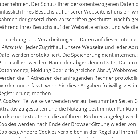
übernehmen. Der Schutz Ihrer personenbezogenen Daten b
anlässlich Ihres Besuchs auf unserer Webseite ist uns ein w
Rahmen der gesetzlichen Vorschriften geschützt. Nachfolge
während Ihres Besuchs auf der Webseite erfasst und wie di
1. Erhebung und Verarbeitung von Daten auf dieser Internet
I. Allgemein
Jeder Zugriff auf unsere Webseite und jeder Abru
Datei werden protokolliert. Die Speicherung dient internen
Protokolliert werden: Name der abgerufenen Datei, Datum 
Datenmenge, Meldung über erfolgreichen Abruf, Webbrowse
werden die IP Adressen der anfragenden Rechner protokol
werden nur erfasst, wenn Sie diese Angaben freiwillig, z.B.
Registrierung, machen.
II. Cookies
Teilweise verwenden wir auf bestimmten Seiten C
attraktiv zu gestalten und die Nutzung bestimmter Funktion
um kleine Textdateien, die auf Ihrem Rechner abgelegt wer
Cookies werden nach Ende der Browser-Sitzung wieder von Ih
Cookies). Andere Cookies verbleiben in der Regel auf Ihrem