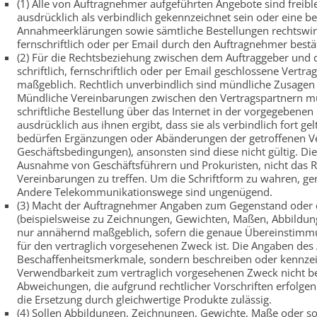
(1) Alle von Auftragnehmer aufgeführten Angebote sind freibl
ausdrücklich als verbindlich gekennzeichnet sein oder eine 
Annahmeerklärungen sowie sämtliche Bestellungen rechtswirk
fernschriftlich oder per Email durch den Auftragnehmer bestä
(2) Für die Rechtsbeziehung zwischen dem Auftraggeber und 
schriftlich, fernschriftlich oder per Email geschlossene Ver
maßgeblich. Rechtlich unverbindlich sind mündliche Zusagen
Mündliche Vereinbarungen zwischen den Vertragspartnern müs
schriftliche Bestellung über das Internet in der vorgegebenen
ausdrücklich aus ihnen ergibt, dass sie als verbindlich fort gel
bedürfen Ergänzungen oder Abänderungen der getroffenen Ve
Geschäftsbedingungen), ansonsten sind diese nicht gültig. Di
Ausnahme von Geschäftsführern und Prokuristen, nicht das 
Vereinbarungen zu treffen. Um die Schriftform zu wahren, gen
Andere Telekommunikationswege sind ungenügend.
(3) Macht der Auftragnehmer Angaben zum Gegenstand oder de
(beispielsweise zu Zeichnungen, Gewichten, Maßen, Abbildung
nur annähernd maßgeblich, sofern die genaue Übereinstimmu
für den vertraglich vorgesehenen Zweck ist. Die Angaben des
Beschaffenheitsmerkmale, sondern beschreiben oder kennzeic
Verwendbarkeit zum vertraglich vorgesehenen Zweck nicht bee
Abweichungen, die aufgrund rechtlicher Vorschriften erfolge
die Ersetzung durch gleichwertige Produkte zulässig.
(4) Sollen Abbildungen, Zeichnungen, Gewichte, Maße oder son