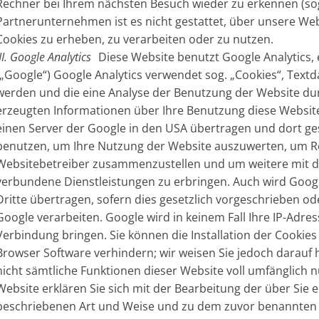
Rechner bei Ihrem nächsten Besuch wieder zu erkennen (so
Partnerunternehmen ist es nicht gestattet, über unsere W
Cookies zu erheben, zu verarbeiten oder zu nutzen.
III. Google Analytics
Diese Website benutzt Google Analytics, 
(„Google“) Google Analytics verwendet sog. „Cookies“, Text
werden und die eine Analyse der Benutzung der Website dur
erzeugten Informationen über Ihre Benutzung diese Website (
einen Server der Google in den USA übertragen und dort ge
benutzen, um Ihre Nutzung der Website auszuwerten, um Rep
Websitebetreiber zusammenzustellen und um weitere mit d
verbundene Dienstleistungen zu erbringen. Auch wird Googl
Dritte übertragen, sofern dies gesetzlich vorgeschrieben od
Google verarbeiten. Google wird in keinem Fall Ihre IP-Adre
Verbindung bringen. Sie können die Installation der Cookies
Browser Software verhindern; wir weisen Sie jedoch darauf h
nicht sämtliche Funktionen dieser Website voll umfänglich 
Website erklären Sie sich mit der Bearbeitung der über Sie
beschriebenen Art und Weise und zu dem zuvor benannten