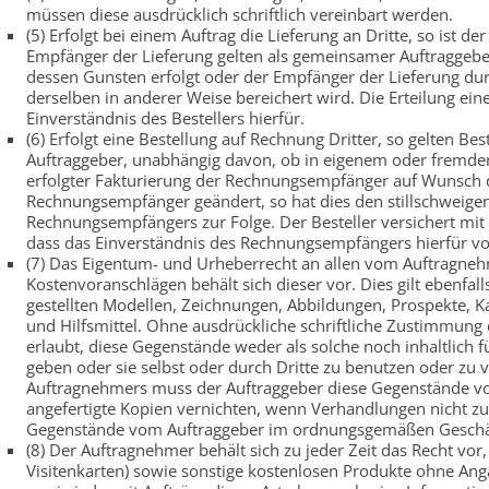
müssen diese ausdrücklich schriftlich vereinbart werden.
(5) Erfolgt bei einem Auftrag die Lieferung an Dritte, so ist de
Empfänger der Lieferung gelten als gemeinsamer Auftraggebe
dessen Gunsten erfolgt oder der Empfänger der Lieferung d
derselben in anderer Weise bereichert wird. Die Erteilung ein
Einverständnis des Bestellers hierfür.
(6) Erfolgt eine Bestellung auf Rechnung Dritter, so gelten
Auftraggeber, unabhängig davon, ob in eigenem oder fremden
erfolgter Fakturierung der Rechnungsempfänger auf Wunsch d
Rechnungsempfänger geändert, so hat dies den stillschweigen
Rechnungsempfängers zur Folge. Der Besteller versichert mit 
dass das Einverständnis des Rechnungsempfängers hierfür vor
(7) Das Eigentum- und Urheberrecht an allen vom Auftragn
Kostenvoranschlägen behält sich dieser vor. Dies gilt ebenfal
gestellten Modellen, Zeichnungen, Abbildungen, Prospekte, 
und Hilfsmittel. Ohne ausdrückliche schriftliche Zustimmung
erlaubt, diese Gegenstände weder als solche noch inhaltlich f
geben oder sie selbst oder durch Dritte zu benutzen oder zu v
Auftragnehmers muss der Auftraggeber diese Gegenstände vol
angefertigte Kopien vernichten, wenn Verhandlungen nicht z
Gegenstände vom Auftraggeber im ordnungsgemäßen Geschäf
(8) Der Auftragnehmer behält sich zu jeder Zeit das Recht vor,
Visitenkarten) sowie sonstige kostenlosen Produkte ohne 