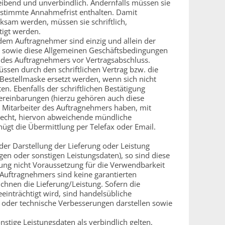
eibend und unverbindlich. Andernfalls müssen sie
bestimmte Annahmefrist enthalten. Damit
sam werden, müssen sie schriftlich,
tigt werden.
dem Auftragnehmer sind einzig und allein der
trag sowie diese Allgemeinen Geschäftsbedingungen
 des Auftragnehmers vor Vertragsabschluss.
sen durch den schriftlichen Vertrag bzw. die
 Bestellmaske ersetzt werden, wenn sich nicht
ten. Ebenfalls der schriftlichen Bestätigung
reinbarungen (hierzu gehören auch diese
e Mitarbeiter des Auftragnehmers haben, mit
Recht, hiervon abweichende mündliche
ügt die Übermittlung per Telefax oder Email.
r Darstellung der Lieferung oder Leistung
en oder sonstigen Leistungsdaten), so sind diese
ng nicht Voraussetzung für die Verwendbarkeit
 Auftragnehmers sind keine garantierten
hnen die Lieferung/Leistung. Sofern die
inträchtigt wird, sind handelsübliche
n oder technische Verbesserungen darstellen sowie
stige Leistungsdaten als verbindlich gelten,